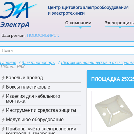
Центр щитового электрооборудования
и электротехники
ЭлектрА
О компании
Электрощит
Ваш регион:
НОВОСИБИРСК
Главная
/
Электротовары
/
Шкафы металлические и аксессуар
100шт. ИЭК
Кабель и провод
ПЛОЩАДКА 25Х25
Боксы пластиковые
Изделия для кабельного
монтажа
Инструмент и средства зищиты
Модульное оборудование
Приборы учёта электроэнергии,
контроля и измерения