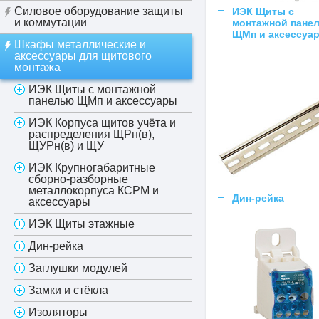
Силовое оборудование защиты
ИЭК Щиты с
и коммутации
монтажной пане
ЩМп и аксессуа
Шкафы металлические и
аксессуары для щитового
монтажа
ИЭК Щиты с монтажной
панелью ЩМп и аксессуары
ИЭК Корпуса щитов учёта и
распределения ЩРн(в),
ЩУРн(в) и ЩУ
ИЭК Крупногабаритные
сборно-разборные
металлокорпуса КСРМ и
Дин-рейка
аксессуары
ИЭК Щиты этажные
Дин-рейка
Заглушки модулей
Замки и стёкла
Изоляторы