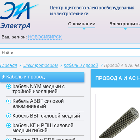
Центр щитового электрооборудования
и электротехники
ЭлектрА
О компании
Электрощит
Ваш регион:
НОВОСИБИРСК
Главная
/
Электротовары
/
Кабель и провод
/
Провод А и АС н
Кабель и провод
ПРОВОД А И АС
Кабель NYM медный с
тройной изоляцией
Кабель АВВГ силовой
алюминиевый
Кабель ВВГ силовой медный
Кабель КГ и РПШ силовой
медный гибкий