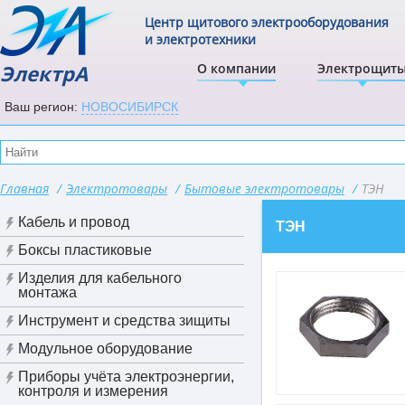
Центр щитового электрооборудования
и электротехники
ЭлектрА
О компании
Электрощит
Ваш регион:
НОВОСИБИРСК
Главная
/
Электротовары
/
Бытовые электротовары
/
ТЭН
Кабель и провод
ТЭН
Боксы пластиковые
Изделия для кабельного
монтажа
Инструмент и средства зищиты
Модульное оборудование
Приборы учёта электроэнергии,
контроля и измерения