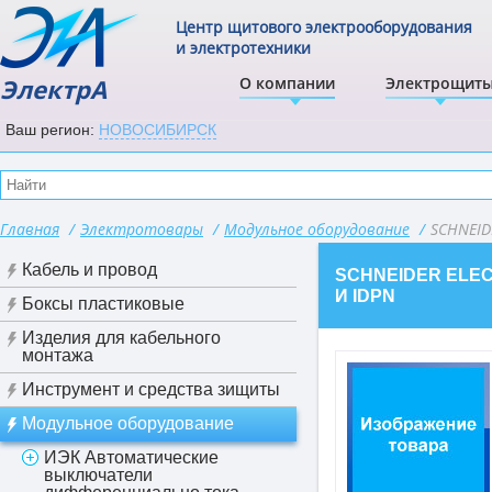
Центр щитового электрооборудования
и электротехники
ЭлектрА
О компании
Электрощит
Ваш регион:
НОВОСИБИРСК
Главная
/
Электротовары
/
Модульное оборудование
/
SCHNEID
Кабель и провод
SCHNEIDER ELE
И IDPN
Боксы пластиковые
Изделия для кабельного
монтажа
Инструмент и средства зищиты
Модульное оборудование
ИЭК Автоматические
выключатели