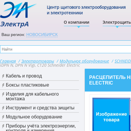
Центр щитового электрооборудования
и электротехники
ЭлектрА
О компании
Электрощит
Ваш регион:
НОВОСИБИРСК
Главная
/
Электротовары
/
Модульное оборудование
/
SCHNEID
iDPN N, DPN N Vigi, C120 Schneider Electric
Кабель и провод
РАСЦЕПИТЕЛЬ НЕЗ
ELECTRIC
Боксы пластиковые
Изделия для кабельного
монтажа
Инструмент и средства зищиты
Модульное оборудование
Приборы учёта электроэнергии,
контроля и измерения