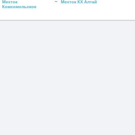
Мехток
Мехток КХ Алтай
Комсомольское